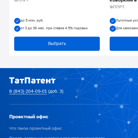
коворкинге
ФППРТ
ФППРТ
до 5 млн. руб.
Льготные ус
от 3 до 36 мес. при ставке 4.5% годовых
Для самозан
Выбрать
8 (843) 204-09-01
(доб. 3)
Проектный офис
Что такое проектный офис