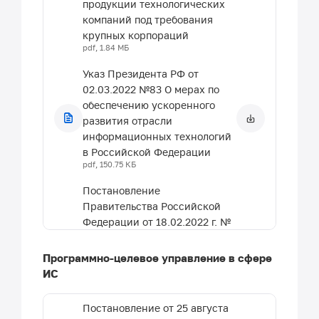
Республики Татарстан
продукции технологических
собственности (воис) по
полномочий Республики
компаний под требования
авторскому праву
Татарстан, и внесении
крупных корпораций
doc, 110.5 КБ
pdf, 1.84 МБ
изменений в отдельные
Согласованные заявления в
постановления кабинета
Указ Президента РФ от
отношении договора воис по
министров Республики
02.03.2022 №83 О мерах по
авторскому праву
Татарстан по вопросам
обеспечению ускоренного
doc, 264 КБ
преобразования
развития отрасли
государственного имущества
информационных технологий
в Республике Татарстан
в Российской Федерации
doc, 78.5 КБ
pdf, 150.75 КБ
Положение «О совете
Постановление
Академии Наук Республики
Правительства Российской
Татарстан по научно-
Федерации от 18.02.2022 г. №
технической и
208 О предоставлении
инновационной политике» от
субсидии из Федерального
Программно-целевое управление в сфере
25 июня 2009 г.
бюджета автономной
ИС
doc, 36 КБ
некоммерческой организации
Постановление от 17 января
"Агентство по
Постановление от 25 августа
2011 г. № 15 О мерах по
технологическому развитию"