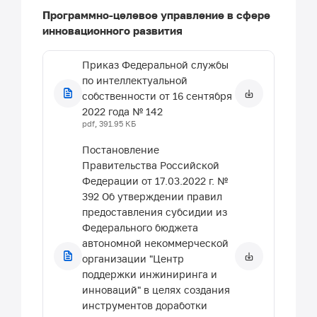
стокгольме 14 июля 1967 года
doc, 94.5 КБ
Программно-целевое управление в сфере
и изменена 2 октября 1979
инновационного развития
года)
Постановление от 26 января
doc, 58.5 КБ
2004 г. N 36 Об утверждении
положения по определению
Приказ Федеральной службы
Соглашение о сотрудничестве
годового экономического
по интеллектуальной
в области охраны авторского
эффекта от использования
собственности от 16 сентября
права и смежных прав от 24
изобретений и
2022 года № 142
сентября 1993 года
pdf, 391.95 КБ
рационализаторских
doc, 85.5 КБ
предложений в Республике
Постановление
Договор о патентном праве
Татарстан
Правительства Российской
doc, 154.5 КБ
(принят дипломатической
Федерации от 17.03.2022 г. №
конференцией 1 июня 2000 г.)
Постановление от 25 августа
392 Об утверждении правил
doc, 196.5 КБ
2005 г. N 416 Об утверждении
предоставления субсидии из
Инструкция к договору о
перечня государственных
Федерального бюджета
патентном праве
унитарных предприятий
автономной некоммерческой
doc, 137.5 КБ
Республики Татарстан,
организации "Центр
обеспечивающих
поддержки инжиниринга и
Договор всемирной
осуществление органами
инноваций" в целях создания
организации
Государственной власти
инструментов доработки
интеллектуальной