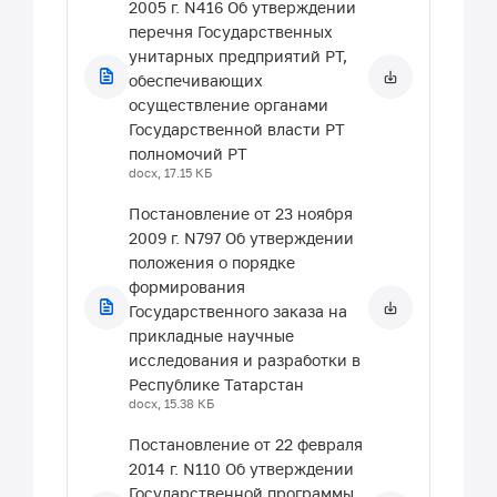
2005 г. N416 Об утверждении
повышению эффективности
на поддержку проектов,
перечня Государственных
инновационной политики в
предусматривающих
унитарных предприятий РТ,
Республике Татарстан
разработку конструкторской
обеспечивающих
doc, 34 КБ
документации на
осуществление органами
комплектующие изделия,
Государственной власти РТ
необходимые для отраслей
полномочий РТ
промышленности
docx, 17.15 КБ
pdf, 1.27 МБ
Постановление от 23 ноября
Постановление
2009 г. N797 Об утверждении
Правительства Российской
положения о порядке
Федерации от 27.09.2021 г. №
формирования
1619 Об утверждении правил
Государственного заказа на
предоставления субсидий из
прикладные научные
Федерального Бюджета
исследования и разработки в
Российским компаниям на
Республике Татарстан
финансовое обеспечение
docx, 15.38 КБ
части затрат, связанных с
Постановление от 22 февраля
внедрением Российской
2014 г. N110 Об утверждении
продукции радиоэлектронной
Государственной программы
промышленности