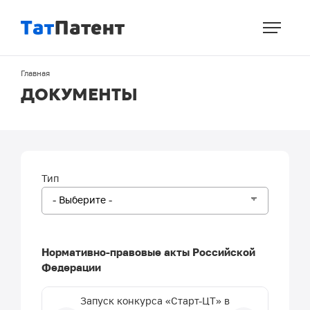
Перейти
к
основному
содержанию
Строка
Главная
навигации
ДОКУМЕНТЫ
Тип
Нормативно-правовые акты Российской
Федерации
Запуск конкурса «Старт-ЦТ» в