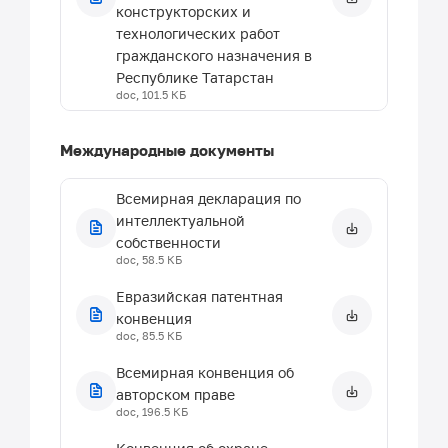
конструкторских и
технологических работ
гражданского назначения в
Республике Татарстан
doc, 101.5 КБ
Постановление от 12 марта
Международные документы
2010 г. N 133 Об утверждении
положения о единой системе
Государственного учета и
Всемирная декларация по
хранения результатов научно-
интеллектуальной
исследовательских, опытно-
собственности
doc, 58.5 КБ
конструкторских и
технологических работ
Евразийская патентная
гражданского назначения в
конвенция
Республике Татарстан
doc, 85.5 КБ
doc, 95.5 КБ
Всемирная конвенция об
Закон Республики Татарстан
авторском праве
о науке и научной
doc, 196.5 КБ
деятельности №1661 от 18