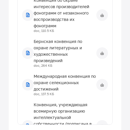
Конвенция об охране
июня 1998 года (с
интересов производителей
изменениями и
фонограмм от незаконного
дополнениями)
doc, 71 КБ
воспроизводства их
фонограмм
Постановление от 1 августа
doc, 110.5 КБ
2000 г. N 562 О
Бернская конвенция по
финансировании
охране литературных и
строительства, проектно-
художественных
изыскательских,
произведений
геологоразведочных и научно-
doc, 264 КБ
исследовательских работ за
счет средств бюджета
Международная конвенция по
Республики Татарстан
охране селекционных
doc, 72.5 КБ
достижений
doc, 137.5 КБ
Постановление от 26 апреля
2002 г. N 231 О мерах по
Конвенция, учреждающая
дальнейшему развитию
всемирную организацию
изобретательства и
интеллектуальной
рационализации в
собственности (подписана в
Республике Татарстан