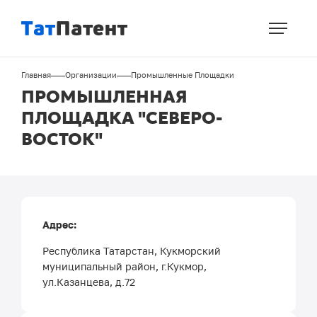
Перейти
к
основному
содержанию
Строка
Главная
Организации
Промышленные Площадки
навигации
ПРОМЫШЛЕННАЯ
ПЛОЩАДКА "СЕВЕРО-
ВОСТОК"
Адрес:
Республика Татарстан, Кукморский
муниципальный район, г.Кукмор,
ул.Казанцева, д.72