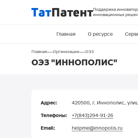
Перейти
Поддержка инноваторо
к
инновационных решен
основному
Основная
содержанию
Главная
О ресурсе
Серв
навигация
Строка
Главная
Организации
ОЭЗ
ОЭЗ "ИННОПОЛИС"
навигации
Адрес:
420500, г. Иннополис, ули
Телефоны:
+7(843)294-91-26
Email:
helpme@innopolis.ru