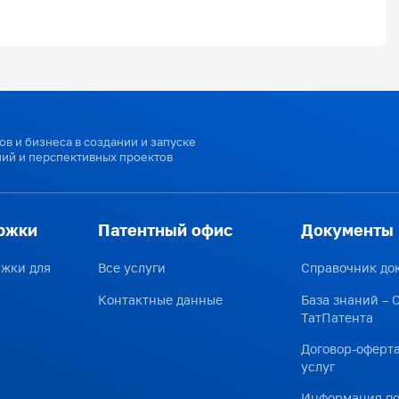
в и бизнеса в создании и запуске
ий и перспективных проектов
ржки
Патентный офис
Документы
ржки для
Все услуги
Справочник до
Контактные данные
База знаний – 
ТатПатента
Договор-оферта
услуг
Информация по