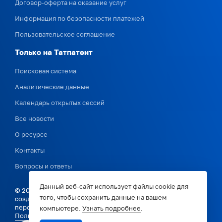
Договор-оферта на оказание услуг
Информация по безопасности платежей
Пользовательское соглашение
Только на Татпатент
Поисковая система
Аналитические данные
Календарь открытых сессий
Все новости
О ресурсе
Контакты
Вопросы и ответы
Данный веб-сайт использует файлы cookie для
© 2026. ТатПатент. Поддержка инноваторов и бизнеса в
того, чтобы сохранить данные на вашем
создании и запуске инновационных решений и
перспективных проектов.
компьютере.
Узнать подробнее
.
Политика конфиденциальности