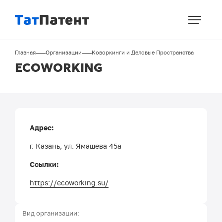
Перейти
к
основному
содержанию
Строка
Главная
Организации
Коворкинги и Деловые Пространства
навигации
ECOWORKING
Адрес:
г. Казань, ул. Ямашева 45а
Ссылки:
https://ecoworking.su/
Вид организации: