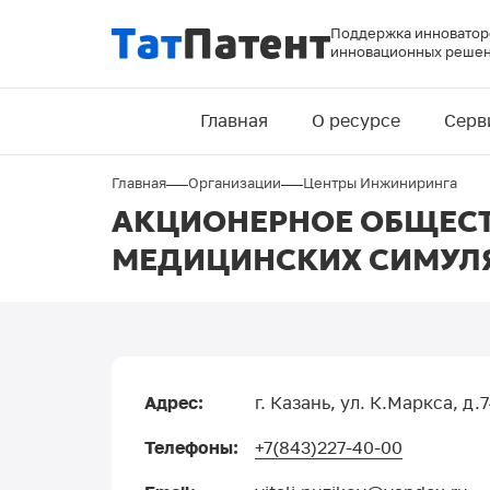
Перейти
Поддержка инноваторо
к
инновационных решен
основному
Основная
содержанию
Главная
О ресурсе
Серв
навигация
Строка
Главная
Организации
Центры Инжиниринга
АКЦИОНЕРНОЕ ОБЩЕСТ
навигации
МЕДИЦИНСКИХ СИМУЛЯ
Адрес:
г. Казань, ул. К.Маркса, д.
Телефоны:
+7(843)227-40-00