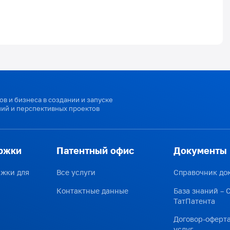
в и бизнеса в создании и запуске
ий и перспективных проектов
ржки
Патентный офис
Документы
ржки для
Все услуги
Справочник до
Контактные данные
База знаний – 
ТатПатента
Договор-оферта
услуг