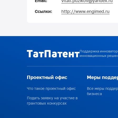
Email:
vitali.puzikov@yandex.ru
Ссылки:
http://www.engimed.ru
Поддержка инноваторо
инновационных решен
Проектный офис
Меры подде
Что такое проектный офис
Все меры подде
бизнеса
Подать заявку на участие в
грантовых конкурсах